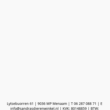
Lytsebuorren 61 | 9036 MP Menaam | T 06 287 088 71 | E 
info@sandrasdierenwinkel.nl | KVK: 80148859 | BTW: 