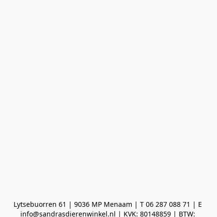
Lytsebuorren 61 | 9036 MP Menaam | T 06 287 088 71 | E 
info@sandrasdierenwinkel.nl | KVK: 80148859 | BTW: 