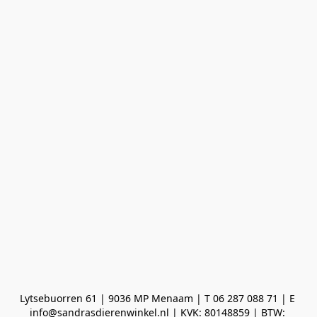
Lytsebuorren 61 | 9036 MP Menaam | T 06 287 088 71 | E 
info@sandrasdierenwinkel.nl | KVK: 80148859 | BTW: 