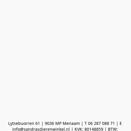
Lytsebuorren 61 | 9036 MP Menaam | T 06 287 088 71 | E 
info@sandrasdierenwinkel.nl | KVK: 80148859 | BTW: 