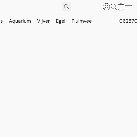
is
Aquarium
Vijver
Egel
Pluimvee
062870