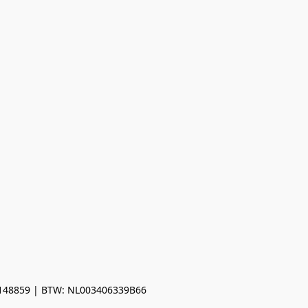
0148859 | BTW: NL003406339B66
