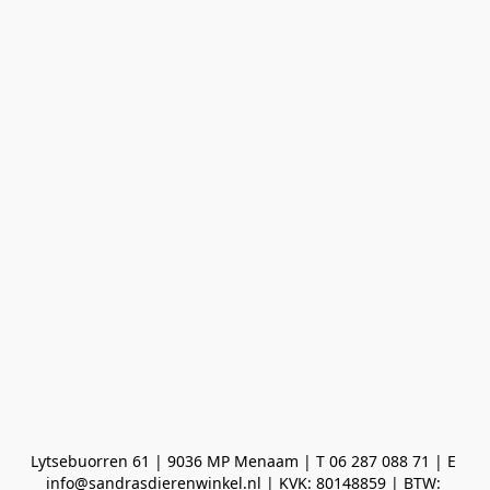
Lytsebuorren 61 | 9036 MP Menaam | T 06 287 088 71 | E 
info@sandrasdierenwinkel.nl | KVK: 80148859 | BTW: 