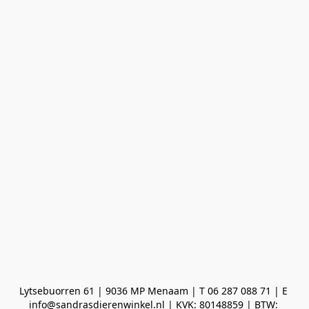
Lytsebuorren 61 | 9036 MP Menaam | T 06 287 088 71 | E 
info@sandrasdierenwinkel.nl | KVK: 80148859 | BTW: 