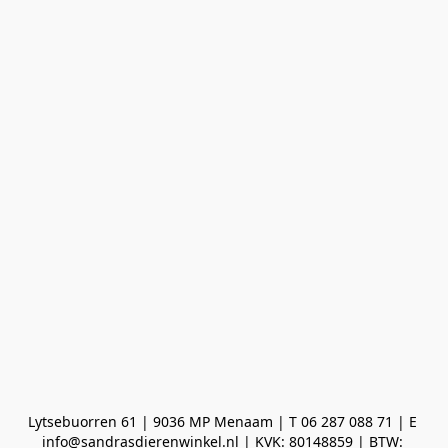
Lytsebuorren 61 | 9036 MP Menaam | T 06 287 088 71 | E 
info@sandrasdierenwinkel.nl | KVK: 80148859 | BTW: 