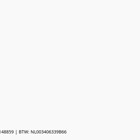
0148859 | BTW: NL003406339B66
