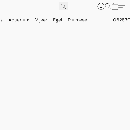
is
Aquarium
Vijver
Egel
Pluimvee
062870