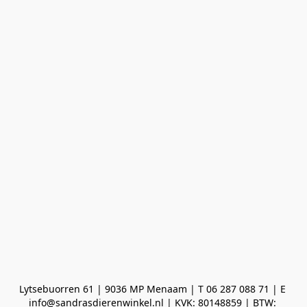
Lytsebuorren 61 | 9036 MP Menaam | T 06 287 088 71 | E 
info@sandrasdierenwinkel.nl | KVK: 80148859 | BTW: 