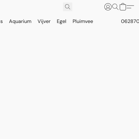
is
Aquarium
Vijver
Egel
Pluimvee
062870