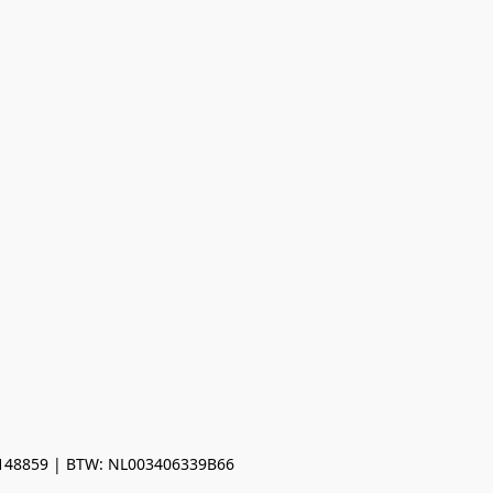
0148859 | BTW: NL003406339B66
