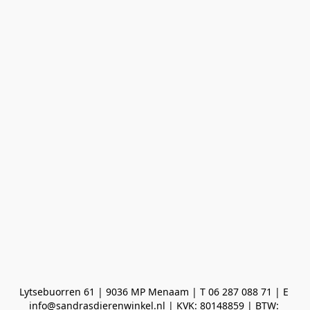
Lytsebuorren 61 | 9036 MP Menaam | T 06 287 088 71 | E 
info@sandrasdierenwinkel.nl | KVK: 80148859 | BTW: 