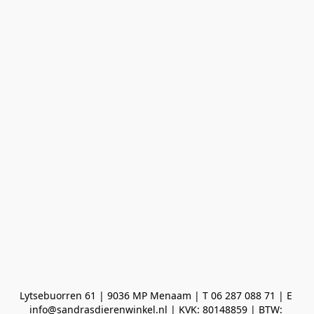
Lytsebuorren 61 | 9036 MP Menaam | T 06 287 088 71 | E 
info@sandrasdierenwinkel.nl | KVK: 80148859 | BTW: 