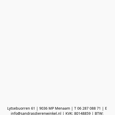
Lytsebuorren 61 | 9036 MP Menaam | T 06 287 088 71 | E 
info@sandrasdierenwinkel.nl | KVK: 80148859 | BTW: 