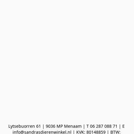
Lytsebuorren 61 | 9036 MP Menaam | T 06 287 088 71 | E 
info@sandrasdierenwinkel.nl | KVK: 80148859 | BTW: 