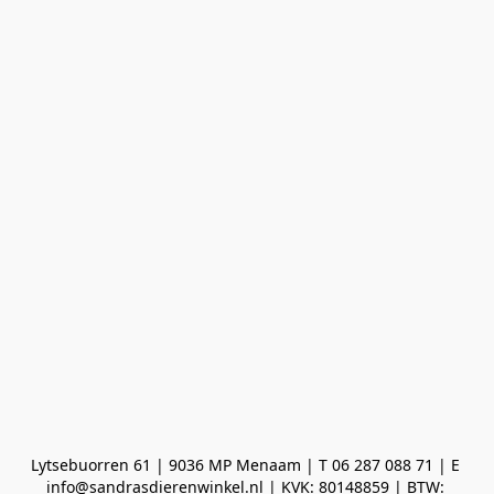
Lytsebuorren 61 | 9036 MP Menaam | T 06 287 088 71 | E 
info@sandrasdierenwinkel.nl | KVK: 80148859 | BTW: 