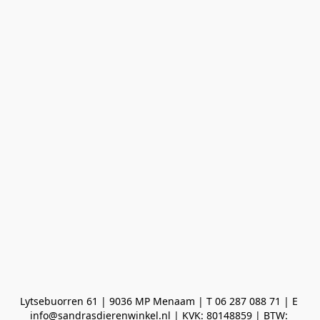
Lytsebuorren 61 | 9036 MP Menaam | T 06 287 088 71 | E 
info@sandrasdierenwinkel.nl | KVK: 80148859 | BTW: 