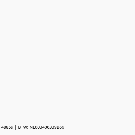
0148859 | BTW: NL003406339B66
