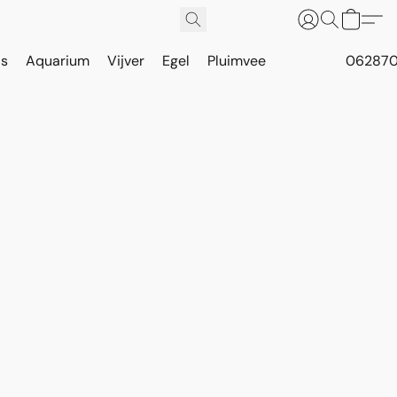
is
Aquarium
Vijver
Egel
Pluimvee
062870