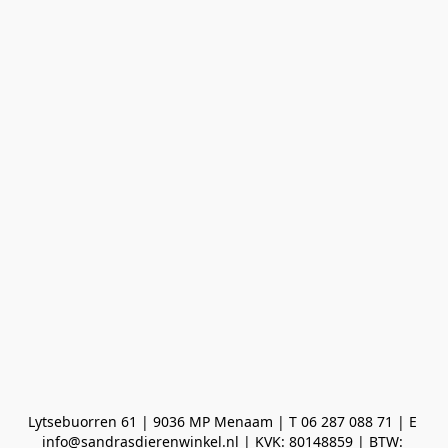
Lytsebuorren 61 | 9036 MP Menaam | T 06 287 088 71 | E 
info@sandrasdierenwinkel.nl | KVK: 80148859 | BTW: 