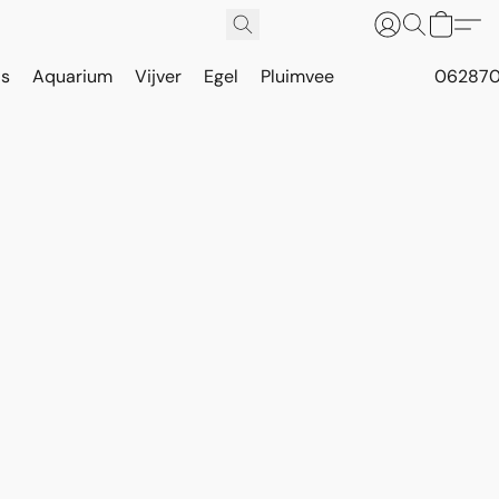
is
Aquarium
Vijver
Egel
Pluimvee
062870