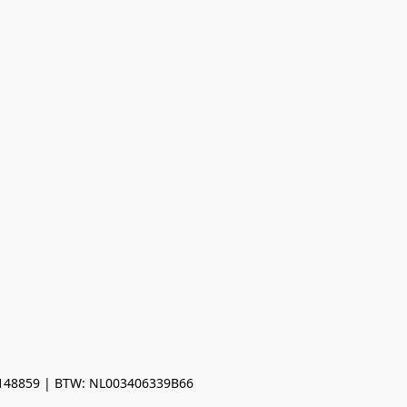
0148859 | BTW: NL003406339B66
