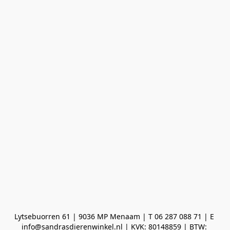
Lytsebuorren 61 | 9036 MP Menaam | T 06 287 088 71 | E 
info@sandrasdierenwinkel.nl | KVK: 80148859 | BTW: 