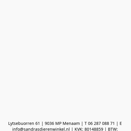
Lytsebuorren 61 | 9036 MP Menaam | T 06 287 088 71 | E 
info@sandrasdierenwinkel.nl | KVK: 80148859 | BTW: 