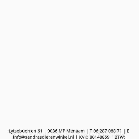
Lytsebuorren 61 | 9036 MP Menaam | T 06 287 088 71 | E 
info@sandrasdierenwinkel.nl | KVK: 80148859 | BTW: 