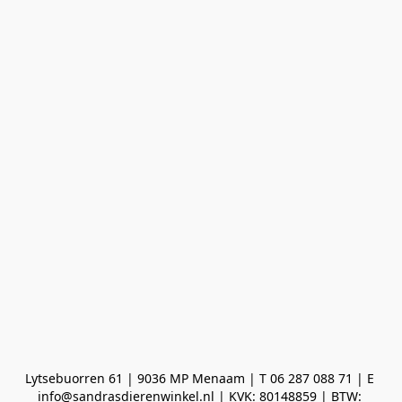
Lytsebuorren 61 | 9036 MP Menaam | T 06 287 088 71 | E 
info@sandrasdierenwinkel.nl | KVK: 80148859 | BTW: 