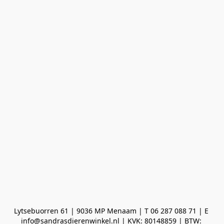
Lytsebuorren 61 | 9036 MP Menaam | T 06 287 088 71 | E 
info@sandrasdierenwinkel.nl | KVK: 80148859 | BTW: 