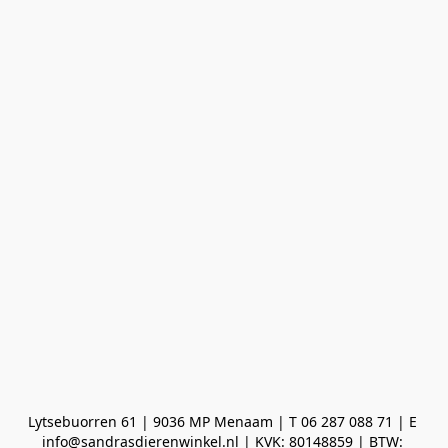
Lytsebuorren 61 | 9036 MP Menaam | T 06 287 088 71 | E 
info@sandrasdierenwinkel.nl | KVK: 80148859 | BTW: 