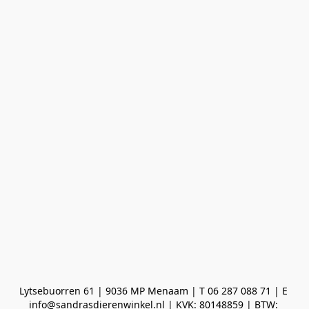
Lytsebuorren 61 | 9036 MP Menaam | T 06 287 088 71 | E 
info@sandrasdierenwinkel.nl | KVK: 80148859 | BTW: 