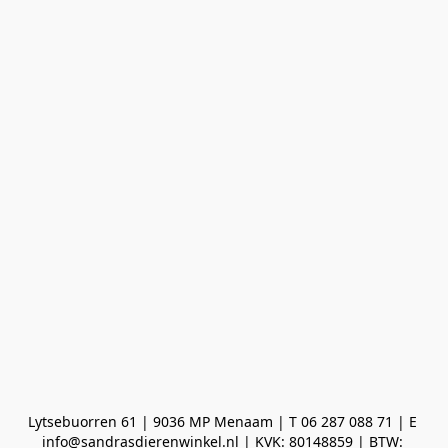
Lytsebuorren 61 | 9036 MP Menaam | T 06 287 088 71 | E 
info@sandrasdierenwinkel.nl | KVK: 80148859 | BTW: 