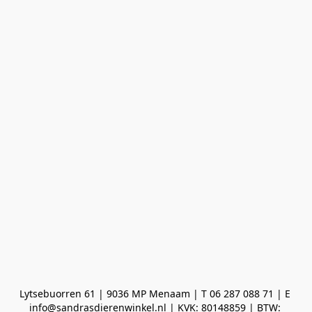
Lytsebuorren 61 | 9036 MP Menaam | T 06 287 088 71 | E 
info@sandrasdierenwinkel.nl | KVK: 80148859 | BTW: 