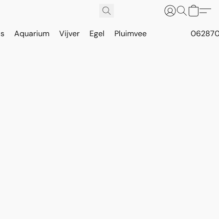
is
Aquarium
Vijver
Egel
Pluimvee
062870