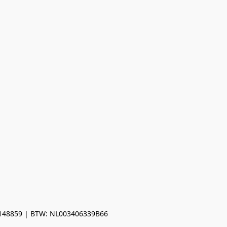
0148859 | BTW: NL003406339B66
