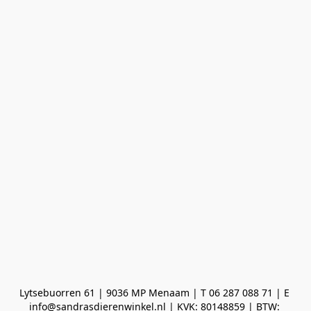
Lytsebuorren 61 | 9036 MP Menaam | T 06 287 088 71 | E 
info@sandrasdierenwinkel.nl | KVK: 80148859 | BTW: 