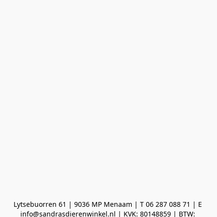
Lytsebuorren 61 | 9036 MP Menaam | T 06 287 088 71 | E 
info@sandrasdierenwinkel.nl | KVK: 80148859 | BTW: 