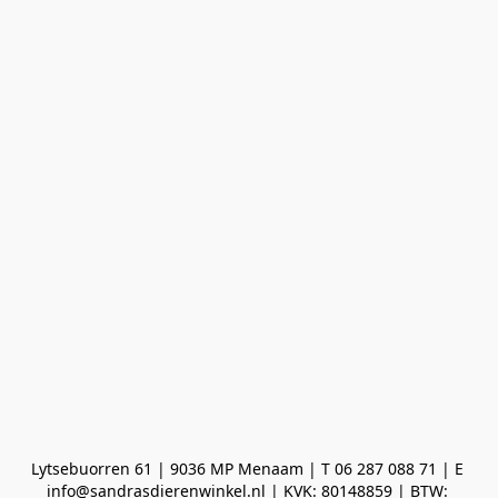
Lytsebuorren 61 | 9036 MP Menaam | T 06 287 088 71 | E 
info@sandrasdierenwinkel.nl | KVK: 80148859 | BTW: 