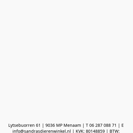
Lytsebuorren 61 | 9036 MP Menaam | T 06 287 088 71 | E 
info@sandrasdierenwinkel.nl | KVK: 80148859 | BTW: 