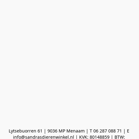
Lytsebuorren 61 | 9036 MP Menaam | T 06 287 088 71 | E 
info@sandrasdierenwinkel.nl | KVK: 80148859 | BTW: 