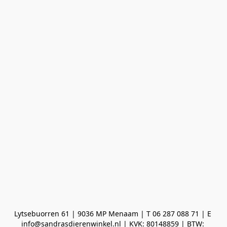
Lytsebuorren 61 | 9036 MP Menaam | T 06 287 088 71 | E 
info@sandrasdierenwinkel.nl | KVK: 80148859 | BTW: 