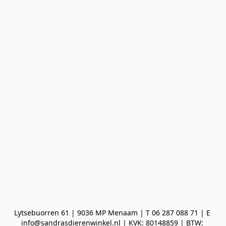
Lytsebuorren 61 | 9036 MP Menaam | T 06 287 088 71 | E 
info@sandrasdierenwinkel.nl | KVK: 80148859 | BTW: 