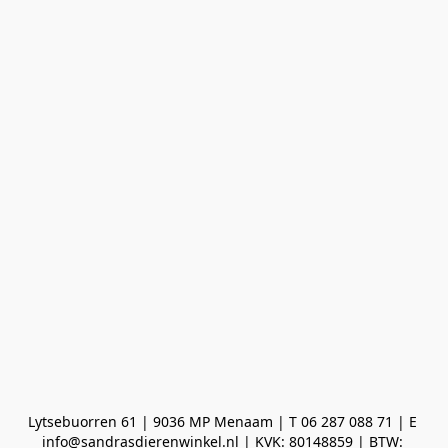
Lytsebuorren 61 | 9036 MP Menaam | T 06 287 088 71 | E 
info@sandrasdierenwinkel.nl | KVK: 80148859 | BTW: 