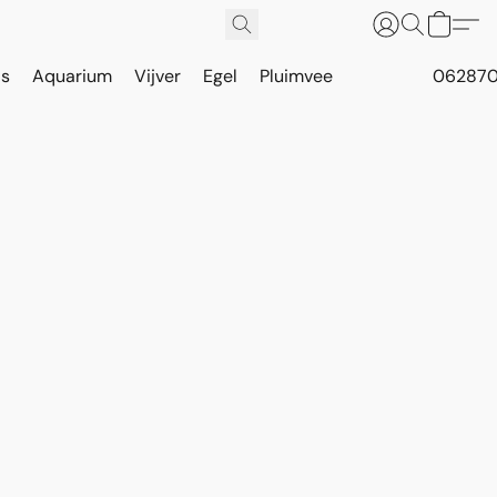
is
Aquarium
Vijver
Egel
Pluimvee
062870