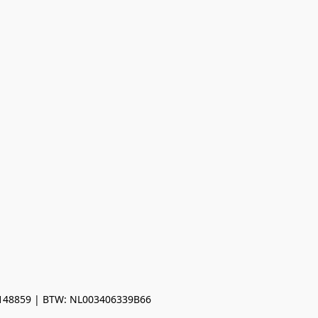
0148859 | BTW: NL003406339B66
