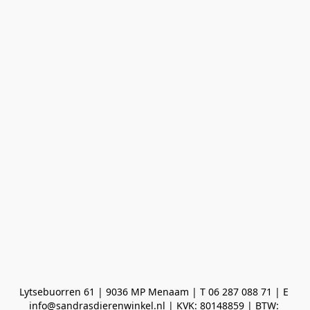
Lytsebuorren 61 | 9036 MP Menaam | T 06 287 088 71 | E 
info@sandrasdierenwinkel.nl | KVK: 80148859 | BTW: 