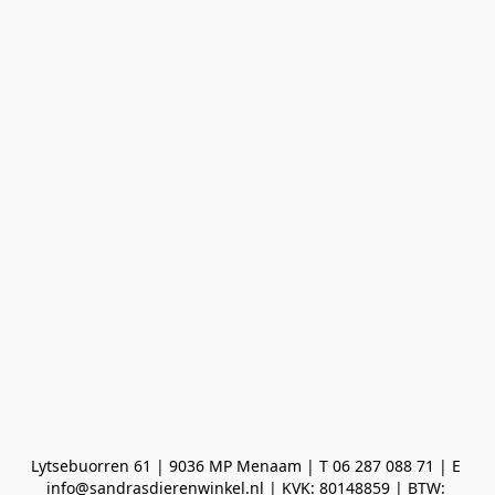
Lytsebuorren 61 | 9036 MP Menaam | T 06 287 088 71 | E 
info@sandrasdierenwinkel.nl | KVK: 80148859 | BTW: 