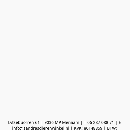
Lytsebuorren 61 | 9036 MP Menaam | T 06 287 088 71 | E 
info@sandrasdierenwinkel.nl | KVK: 80148859 | BTW: 