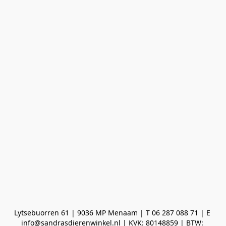
Lytsebuorren 61 | 9036 MP Menaam | T 06 287 088 71 | E 
info@sandrasdierenwinkel.nl | KVK: 80148859 | BTW: 