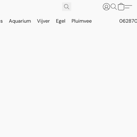
is
Aquarium
Vijver
Egel
Pluimvee
062870