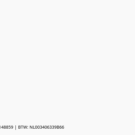
0148859 | BTW: NL003406339B66
