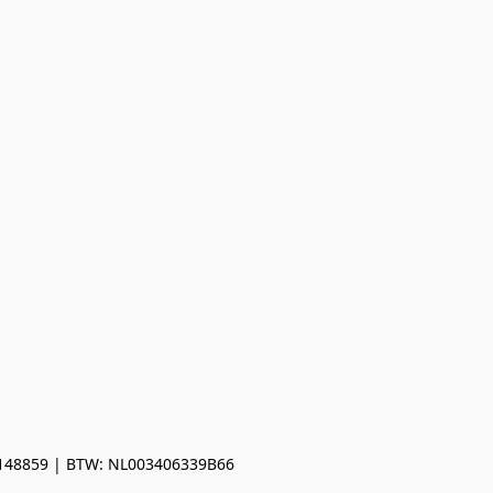
0148859 | BTW: NL003406339B66
