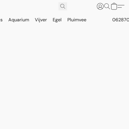
is
Aquarium
Vijver
Egel
Pluimvee
062870