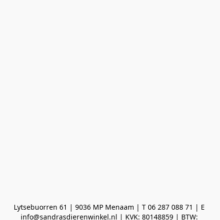
Lytsebuorren 61 | 9036 MP Menaam | T 06 287 088 71 | E 
info@sandrasdierenwinkel.nl | KVK: 80148859 | BTW: 