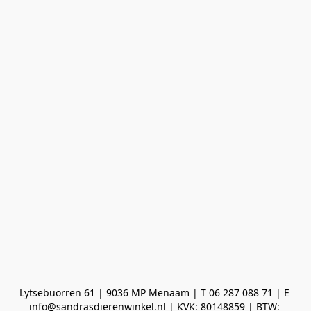
Lytsebuorren 61 | 9036 MP Menaam | T 06 287 088 71 | E 
info@sandrasdierenwinkel.nl | KVK: 80148859 | BTW: 