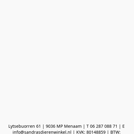
Lytsebuorren 61 | 9036 MP Menaam | T 06 287 088 71 | E 
info@sandrasdierenwinkel.nl | KVK: 80148859 | BTW: 