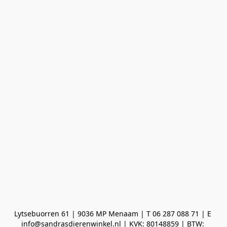
Lytsebuorren 61 | 9036 MP Menaam | T 06 287 088 71 | E 
info@sandrasdierenwinkel.nl | KVK: 80148859 | BTW: 