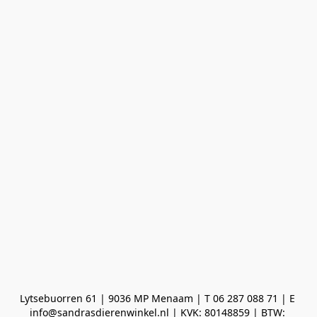
Lytsebuorren 61 | 9036 MP Menaam | T 06 287 088 71 | E 
info@sandrasdierenwinkel.nl | KVK: 80148859 | BTW: 